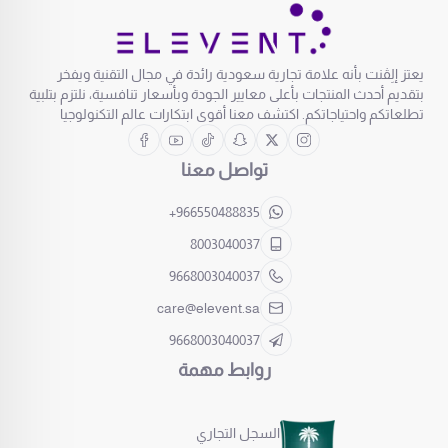
يعتز إلِڤنت بأنه علامة تجارية سعودية رائدة في مجال التقنية ويفخر
بتقديم أحدث المنتجات بأعلى معايير الجودة وبأسعار تنافسية، نلتزم بتلبية
تطلعاتكم واحتياجاتكم. اكتشف معنا أقوى ابتكارات عالم التكنولوجيا
تواصل معنا
+966550488835
8003040037
9668003040037
care@elevent.sa
9668003040037
روابط مهمة
السجل التجاري