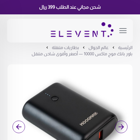
شحن مجاني عند الطلب 399 ريال
الرئيسية
عالم الجوال
بطاريات متنقلة
باور بانك موج ماكس 10000 — أصغر وأقوى شاحن متنقل