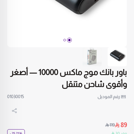
باور بانك موج ماكس 10000 — أصغر
وأقوى شاحن متنقل
رقم الموديل
01030015
89
119
وفر 30
% 25.21 -