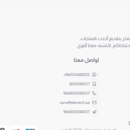
ويفخر بتقديم أحدث المنتجات
احتياجاتكم. اكتشف معنا أقوى
تواصل معنا
+966550488835
8003040037
9668003040037
care@elevent.sa
9668003040037