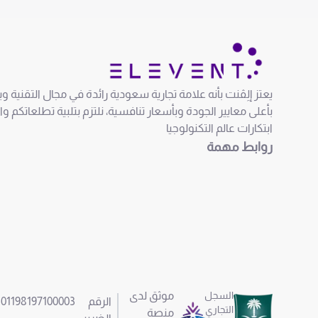
يعتز إلِڤنت بأنه علامة تجارية سعودية رائدة في مجال التقنية 
بأعلى معايير الجودة وبأسعار تنافسية، نلتزم بتلبية تطلعاتكم و
ابتكارات عالم التكنولوجيا
روابط مهمة
السجل
موثق لدى
الرقم
301198197100003
التجاري
منصة