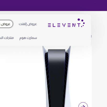
عروض إلفنت
عروض ا
الرئيسية
عالم الالعاب والترفية
بلايستيشن 5 بسعة 1000 جيجابايت من Sony سلم
سمارت هوم
منتجات الس