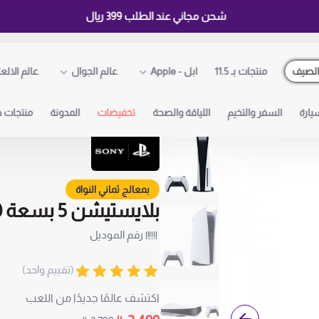
شحن مجاني عند الطلب 399 ريال
لصيف
منتجات بـ 11.5
ابل - Apple
عالم الجوال
عالم الالع
يارة
السفر والتخيم
اللياقة والصحة
تخفيضات
المدونة
منتجات ذ
بمعالج ثماني النواة
بلايستيشن 5 بسعة 1000 جيجابايت من Sony سلم
رقم الموديل
(تقييم واحد)
اكتشف عالمًا جديدًا من اللعب