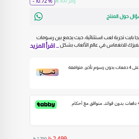
% 10.72 -
وفر 300
ؤال حول المنتج
 بلايستيشن 5 825 جيجا بايت تجربة لعب استثنائية، حيث يجمع بين رسومات
زك للانغماس في عالم الألعاب بشكل لا مثيل له.
… اقرأ المزيد
ن 5 825 جيجا :
لى
4
دفعات بدون رسوم تأخير، متوافقة
مات مذهلة ومدهشة تعزز واقع الألعاب.
جديدًا من التفاعل مع دعم ردود الفعل اللمسية
ي الأبعاد.
سرعة عالية جداً: قوة وحدة المعالجة المركزية المخصصة ووحدة معالجة الرسومات وSSD
سرعات فائقة.
نظام اللعب الحركي ونظام اللعب عبر الإنترنت.
 بلون أبيض يضيف لمسة عصرية لمنزلك.
2,799