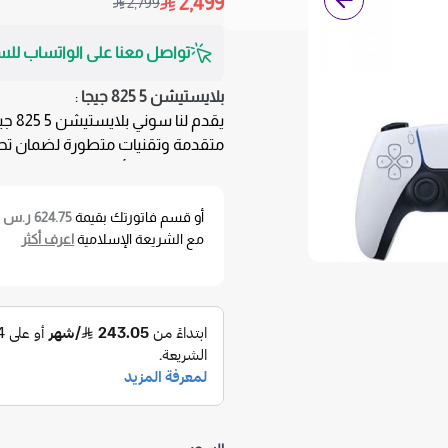
2,499
2,799
تواصل معنا على الواتساب للس
بلايستيشن 5 825 جيجا
:
يقدم لنا
سوني
متقدمة وتقنيات متطورة لضمان تحفي
إليك نظرة على أبرز المميزات:
المواصفات وأداء بلايستيش
أو قسم فاتورتك بقيمة
624.75 ر.س
ع
تجربة ألعاب مذهلة: استمتع برسو
مع الشريعة الإسلامية
اعرف أكثر
الانغماس في اللعب: اكتشف عالمًا 
والمشغلات التكيفية وتقنية الصوت ثلاث
تعيد كتابة قواعد التحكم للوصول إلى 
الاستخدام:
بلايستيشن 5 825 جيجا
متوافق مع: 
تصميم عصري: تصميم قائم-عمودي