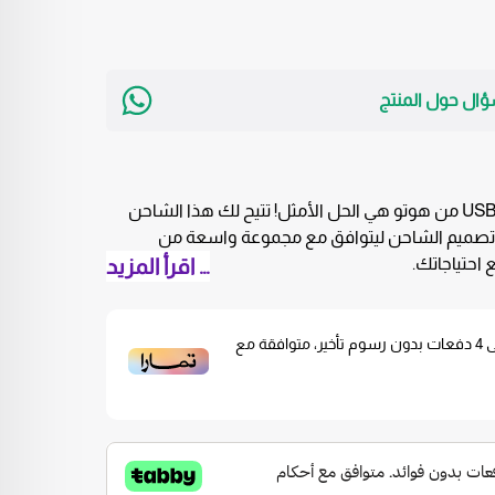
ؤال حول المنتج
راس شاحن 20 واط بمنفذين PD و USB من هوتو هي الحل الأمثل! تتيح لك هذا الشاحن
تصميم الشاحن ليتوافق مع مجموعة واسعة من
ع احتياجاتك.
… اقرأ المزيد
 واط
: يدعم الشاحن تقنية Power Delivery (PD) لشحن الأجهزة
ى
4
دفعات بدون رسوم تأخير، متوافقة مع
ستمتاع باستخدام أجهزتك.
: يتيح لك راس شاحن 20 واط توفير طاقة كافية لأجهزة متعددة، مما يعزز من
ة اللوحية.
): يأتي الشاحن بمنفذين مختلفين، PD لشحن الأجهزة التي تدعم هذه
 لشحن الأجهزة الأخرى. يمكنك شحن جهازين في وقت واحد بكل