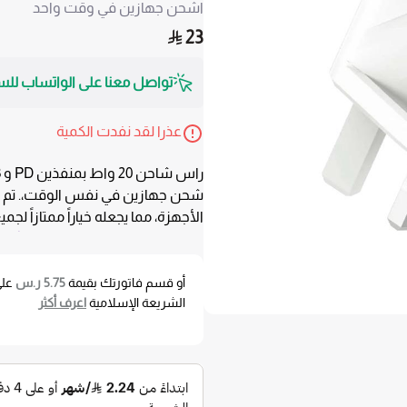
اشحن جهازين في وقت واحد
23
تواصل معنا على الواتساب للس
عذرا لقد نفدت الكمية
شحن جهازين في نفس الوقت،. تم 
الأجهزة، مما يجعله خياراً ممتازاً لجمي
مواصفات راس شاحن 20
شحن سريع بفضل تقنية PD
أو قسم فاتورتك بقيمة
5.75 ر.س
عل
بسرعة أعلى، مما يوفر وقتاً أكبر للا
الشريعة الإسلامية
اعرف أكثر
قوة 20 وات
سرعة شحن الهواتف الذكية، والأجهز
منفذين (PD و USB
التقنية، ومنفذ USB
سهولة.