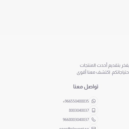
ويفخر بتقديم أحدث المنتجات
احتياجاتكم. اكتشف معنا أقوى
تواصل معنا
+966550488835
8003040037
9668003040037
care@elevent.sa