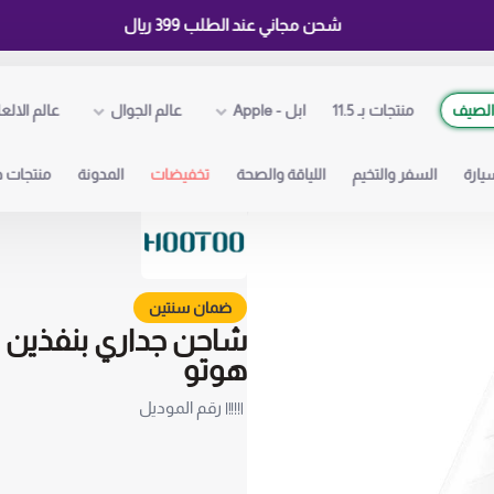
شحن مجاني عند الطلب 399 ريال
لصيف
منتجات بـ 11.5
ابل - Apple
عالم الجوال
عالم الالع
يارة
السفر والتخيم
اللياقة والصحة
تخفيضات
المدونة
منتجات ذ
ضمان سنتين
هوتو
رقم الموديل