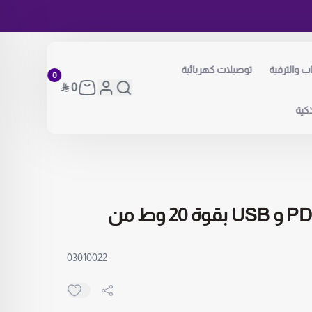
اب والترفية
توصيلات كهربائية
0
0
كية
شاحن جداري بنفذين PD و USB بقوة 20 وط من
03010022