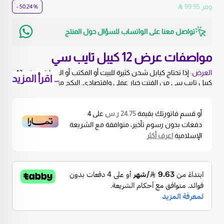
وفر 99.95
% 50.24 -
تواصل معنا على الواتساب للسؤال حول المنتج
مواصفات عرض 12 كيبل تايب سي
العرض:
إذا تحتاج كيابل شحن كثيرة للبيت أو المكتب أو السيارة، عرض 12
… اقرأ المزيد
كيبل تايب سي من الفنت خيار عملي واقتصادي. البكج مناسب للعائلة،
الموظفين، الطلاب، المتاجر، وأي شخص يبي كيابل Type-C للاستخدام
اليومي بدون ما يحتار كل فترة وين الكيبل.
نوع الكيابل:
كيابل تايب سي إلى تايب سي مناسبة للأجهزة المتوافقة،
أو قسم فاتورتك بقيمة
24.75 ر.س
على
4
وتخدمك في الشحن اليومي ونقل البيانات حسب دعم الجهاز والشاحن
دفعات بدون رسوم تأخير، متوافقة مع الشريعة
المستخدم.
الإسلامية
اعرف أكثر
الاستخدام:
مناسبة للجوالات، الأجهزة اللوحية، السماعات، الباور بنك،
السيارة، الدوام، الجامعة، وغرف الشحن في البيت. وجود 12 كيبل يعطيك
راحة أكبر ويوفر عليك شراء كيبل كل مرة.
مميزات عرض كيابل تايب سي
كمية ممتازة:
12 كيبل في عرض واحد، مناسب للتوزيع بين البيت والسيارة
والمكتب.
قيمة اقتصادية:
خيار أوفر من شراء الكيابل بشكل منفصل، خصوصًا إذا
عندك أكثر من جهاز.