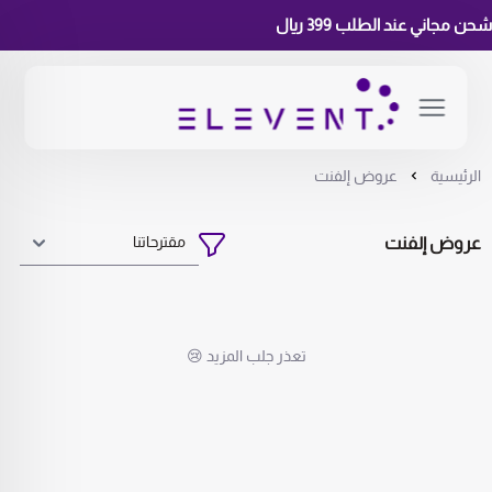
ن مجاني عند الطلب 399 ريال
شح
الرئيسية
عروض إلفنت
عروض إلفنت
تعذر جلب المزيد 😢