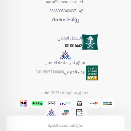
care@elevent.sa
9668003040037
روابط مهمة
السجل التجاري
1011011442
موثق لدى منصة الاعمال
الرقم الضريبي
301198197100003
الحقوق محفوظة | 2026
الفنت
عذرا لقد نفدت الكمية