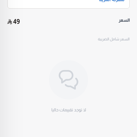
سعر خاص: 49 ريال بدلًا من السعر المعتاد
هذا العرض مثالي للعائلات، المتاجر، الشركات أو أي شخص يحتاج كمية
كابلات بسعر اقتصادي وجودة مضمونة.
وفر أكثر واحصل على أداء أفضل
السعر
49
خلال شهر رمضان.
الكمية محدودة لفترة العرض فقط. اطلب الآن واستفد من السعر قبل
نفاد الكمية.
السعر شامل الضريبة
لا توجد تقييمات حاليا