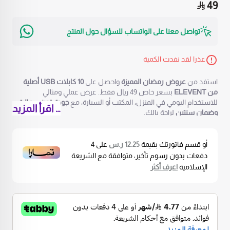
49
تواصل معنا على الواتساب للسؤال حول المنتج
عذرا لقد نفدت الكمية
استفد من
عروض رمضان المميزة
واحصل على
10 كابلات USB أصلية
من ELEVENT
بسعر خاص 49 ريال فقط. عرض عملي ومثالي
للاستخدام اليومي في المنزل، المكتب أو السيارة، مع
جودة تصنيع عالية
… اقرأ المزيد
وضمان سنتين
لراحة بالك.
إذا كنت تبحث عن
كابل شحن سريع يدوم طويلًا
ويوفر أداء ثابتًا مع
مختلف الأجهزة، فهذا العرض يوفر لك الكمية والسعر المناسبين في
باقة واحدة. لا مزيد من تبديل الكابلات كل شهر — هذه الكابلات
أو قسم فاتورتك بقيمة
12.25 ر.س
على
4
مصممة لتحمل الاستخدام المكثف والانحناءات المتكررة.
دفعات بدون رسوم تأخير، متوافقة مع الشريعة
مميزات العرض:10 كابلات USB بجودة عالية
الإسلامية
اعرف أكثر
شحن ونقل بيانات مستقر
متوافقة مع مختلف الأجهزة
خامات قوية تتحمل الاستخدام اليومي
ضمان سنتين