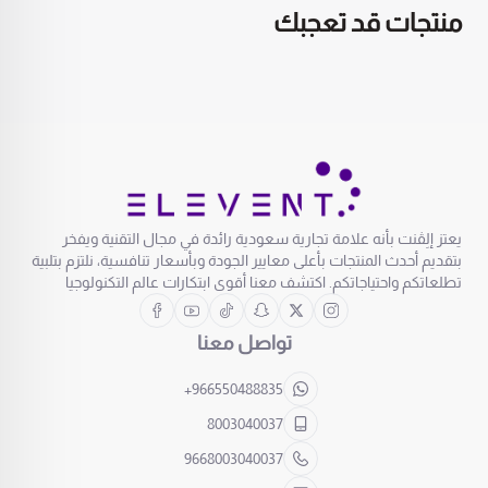
منتجات قد تعجبك
يعتز إلِڤنت بأنه علامة تجارية سعودية رائدة في مجال التقنية ويفخر
بتقديم أحدث المنتجات بأعلى معايير الجودة وبأسعار تنافسية، نلتزم بتلبية
تطلعاتكم واحتياجاتكم. اكتشف معنا أقوى ابتكارات عالم التكنولوجيا
تواصل معنا
+966550488835
8003040037
9668003040037