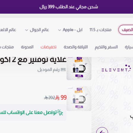
شحن مجاني عند الطلب 399 ريال
لصيف
منتجات بـ 11.5
ابل - Apple
عالم الجوال
عالم الالع
يارة
السفر والتخيم
اللياقة والصحة
تخفيضات
المدونة
منتجات ذ
غلاية توفنير مع 2 اكواب حافظة للحرارة
رقم الموديل
99
202
تواصل معنا على الواتساب للس