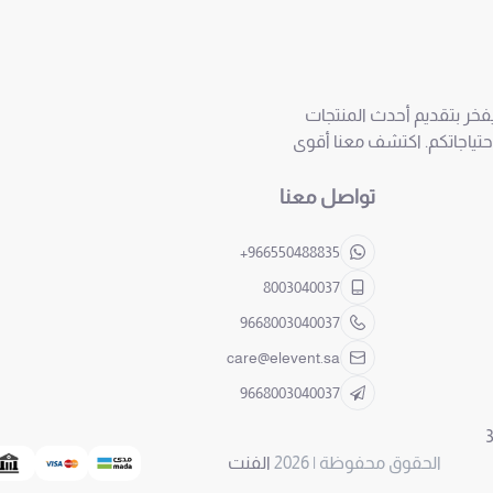
ويفخر بتقديم أحدث المنتجات
احتياجاتكم. اكتشف معنا أقوى
تواصل معنا
+966550488835
8003040037
9668003040037
care@elevent.sa
9668003040037
الحقوق محفوظة | 2026
الفنت