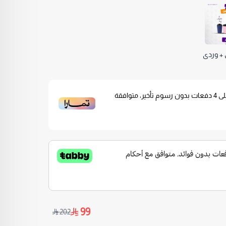
 + وردي
ى
4
دفعات بدون رسوم تأخير، متوافقة
99
202