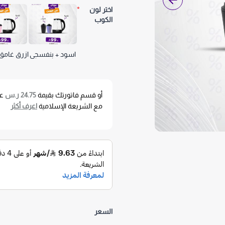
اختر لون
*
الكوب
اسود + بنفسجي
ازرق غامق
أو قسم فاتورتك بقيمة
24.75 ر.س
عل
مع الشريعة الإسلامية
اعرف أكثر
السعر