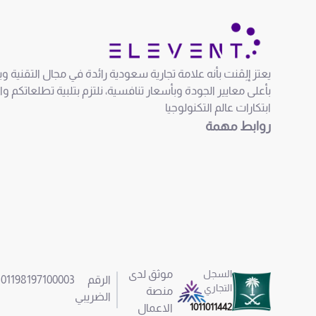
يعتز إلِڤنت بأنه علامة تجارية سعودية رائدة في مجال التقنية 
بأعلى معايير الجودة وبأسعار تنافسية، نلتزم بتلبية تطلعاتكم و
ابتكارات عالم التكنولوجيا
روابط مهمة
السجل
موثق لدى
الرقم
301198197100003
التجاري
منصة
الضريبي
1011011442
الاعمال