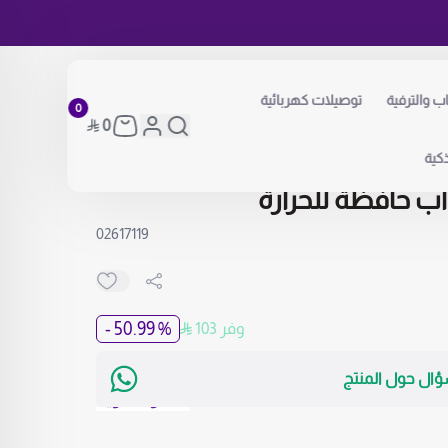
اب والترفية
توصيلات كهربائية
0
0
كية
02617119
% 50.99 -
وفر 103
ؤال حول المنتج
… اقرأ المزيد