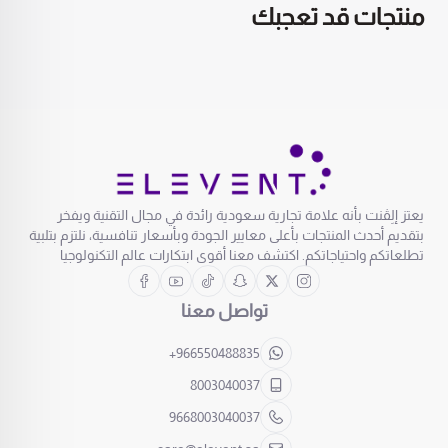
منتجات قد تعجبك
يعتز إلِڤنت بأنه علامة تجارية سعودية رائدة في مجال التقنية ويفخر
بتقديم أحدث المنتجات بأعلى معايير الجودة وبأسعار تنافسية، نلتزم بتلبية
تطلعاتكم واحتياجاتكم. اكتشف معنا أقوى ابتكارات عالم التكنولوجيا
تواصل معنا
+966550488835
8003040037
9668003040037