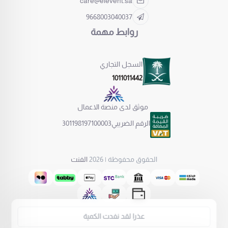
care@elevent.sa
9668003040037
روابط مهمة
السجل التجاري
1011011442
موثق لدى منصة الاعمال
الرقم الضريبي
301198197100003
الحقوق محفوظة | 2026
الفنت
عذرا لقد نفدت الكمية