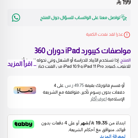
199
تواصل معنا على الواتساب للسؤال حول المنتج
عذرا لقد نفدت الكمية
مواصفات كيبورد iPad دوران 360
المنتج:
إذا تستخدم الآيباد للدراسة أو الشغل وتبي تحوله لتجربة أقرب
… اقرأ المزيد
للابتوب، كيبورد iPad 11 Pro و iPad 10.9 من الفنت خيار عملي وأنيق.
يجمع بين كيبورد لاسلكي، حماية للآيباد، وتصميم يدعم دوران 360 درجة
عشان تستخدم الجهاز بالوضعية اللي تناسبك.
التوافق:
متوافق مع iPad 11 Pro و iPad 10.9، ومناسب للطلاب،
أو قسم فاتورتك بقيمة
49.75 ر.س
على
4
الموظفين، المصممين، وأصحاب الأعمال اللي يعتمدون على الآيباد يوميًا.
دفعات بدون رسوم تأخير، متوافقة مع الشريعة
الاتصال:
يدعم اتصال بلوتوث سريع وسهل، عشان تكتب ملاحظاتك،
الإسلامية
اعرف أكثر
واجباتك، رسائلك أو شغلك بدون أسلاك مزعجة.
الدوران:
دوران 360 درجة يساعدك تستخدم الآيباد للكتابة، الاجتماعات،
العرض، المشاهدة أو التصفح براحة أكبر.
مميزات كيبورد الآيباد
تصميم شفاف:
يحافظ على شكل الآيباد ويعطيه مظهر مرتب وأنيق.