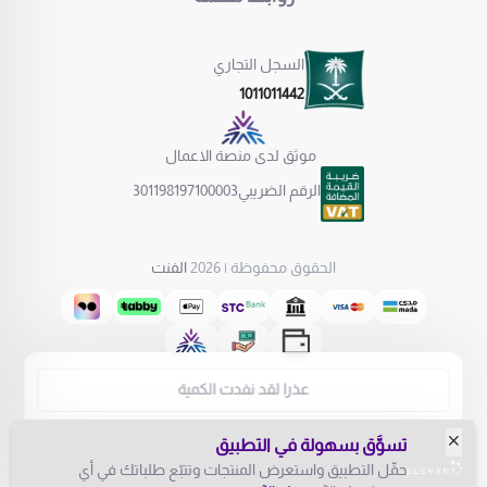
السجل التجاري
1011011442
موثق لدى منصة الاعمال
الرقم الضريبي
301198197100003
الحقوق محفوظة | 2026
الفنت
عذرا لقد نفدت الكمية
تسوَّق بسهولة في التطبيق
0
حمِّل التطبيق واستعرض المنتجات وتتبّع طلباتك في أي