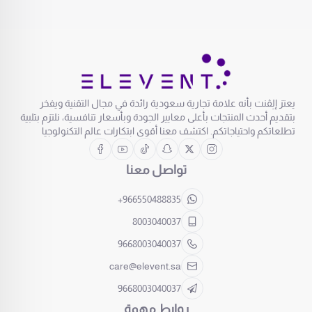
يعتز إلِڤنت بأنه علامة تجارية سعودية رائدة في مجال التقنية ويفخر
بتقديم أحدث المنتجات بأعلى معايير الجودة وبأسعار تنافسية، نلتزم بتلبية
تطلعاتكم واحتياجاتكم. اكتشف معنا أقوى ابتكارات عالم التكنولوجيا
تواصل معنا
+966550488835
8003040037
9668003040037
care@elevent.sa
9668003040037
روابط مهمة