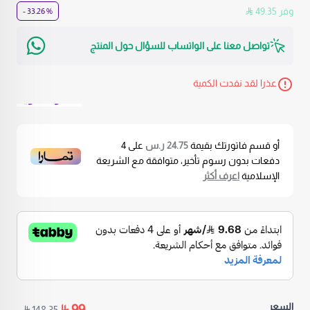
وفر 49.35
% 33.26 -
تواصل معنا على الواتساب للسؤال حول المنتج
عذرا لقد نفدت الكمية
… اقرأ المزيد
أو قسم فاتورتك بقيمة
24.75 ر.س
على
4
دفعات بدون رسوم تأخير، متوافقة مع الشريعة
الإسلامية
اعرف أكثر
السعر
148.35