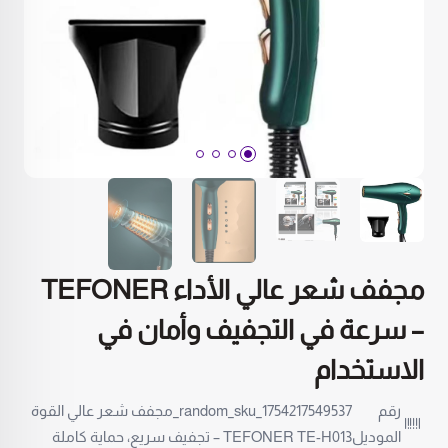
مجفف شعر عالي الأداء TEFONER
– سرعة في التجفيف وأمان في
الاستخدام
رقم
random_sku_1754217549537_مجفف شعر عالي القوة
الموديل
TEFONER TE-H013 – تجفيف سريع، حماية كاملة