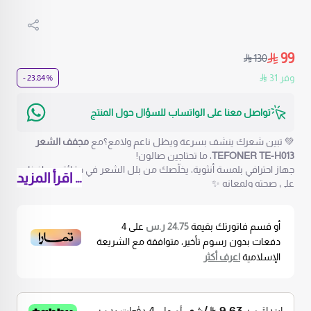
99
130
وفر 31
% 23.84 -
تواصل معنا على الواتساب للسؤال حول المنتج
💚 تبين شعرك ينشف بسرعة ويظل ناعم ولامع؟مع
مجفف الشعر
TEFONER TE-H013
، ما تحتاجين صالون!
جهاز احترافي بلمسة أنثوية، يخلّصك من بلل الشعر في دقائق ويحافظ
… اقرأ المزيد
على صحته ولمعانه ✨
وش يميّزه؟ 👇
💨
قوّة وسرعة
– ينشف شعرك بسرعة بدون ما يجهده
أو قسم فاتورتك بقيمة
24.75 ر.س
على
4
💎
أيونات سالبة
– تقلل النفشة وتخلي شعرك ناعم ولمّاع
دفعات بدون رسوم تأخير، متوافقة مع الشريعة
🔥❄️
أوضاع مختلفة
– هواء حار، بارد، ومستويات حرارة حسب رغبتك
الإسلامية
اعرف أكثر
🛡️
أمان تام
– ما يسخن زيادة حتى لو استخدمتيه كثير
🧼
فلتر ينشال
– تنظيفه سهل ويخلي أداءه دايم قوي
📦 ومعاه
ضمان سنتين
من الوكيل الرسمي
وشكله؟ مره كيوت! 😍