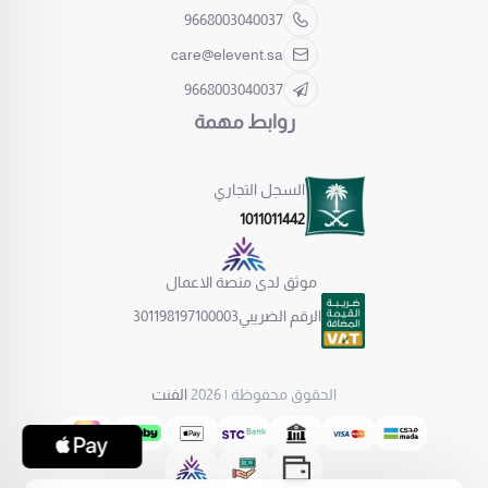
9668003040037
care@elevent.sa
9668003040037
روابط مهمة
السجل التجاري
1011011442
موثق لدى منصة الاعمال
الرقم الضريبي
301198197100003
الحقوق محفوظة | 2026
الفنت