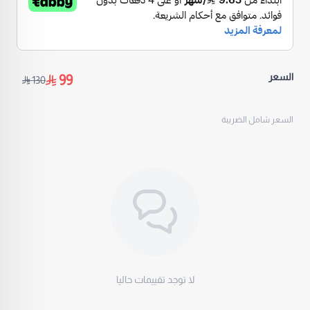
✔️ لونه أخضر معدني فخم
✔️ مسكة مريحة وسهلة
✔️ رأس دقيق لتوجيه الهواء بالضبط زي ما تبين
📍تلقينه في
متجر الفنت للجوالات والإلكترونيات
لا يفوتك، اطلبيه الحين وخلي شعرك دايم مرتب وأنيق! 💁‍♀️💨
السعر
99
130
السعر شامل الضريبة
لا توجد تقييمات حاليا