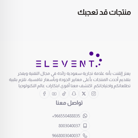
منتجات قد تعجبك
يعتز إلِڤنت بأنه علامة تجارية سعودية رائدة في مجال التقنية ويفخر
بتقديم أحدث المنتجات بأعلى معايير الجودة وبأسعار تنافسية، نلتزم بتلبية
تطلعاتكم واحتياجاتكم. اكتشف معنا أقوى ابتكارات عالم التكنولوجيا
تواصل معنا
+966550488835
8003040037
9668003040037