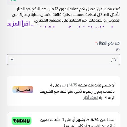
كنت تبحث عن افضل بكج حماية ايفون 12 فإن هذا البكج هو الخيار
الأمثل لك. كل قطعة صممت بعناية فائقة لضمان حماية جهازك من
الخدوش والصدمات، مع الحفاظ على مظهره العصري.
… اقرأ المزيد
مواصفات افضل بكج حماية ايفون ١٦
اسم المنتج :
افضل بكج حماية ايفون 12 من هوتو
متوافق مع
: أجهزة iPhone 12 فقط
اختر نوع الجوال
*
محتويات البكج
:
اختر
غطاء حماية خلفي مقاوم للصدمات.
واقي شاشة زجاجي فائق الشفافية.
واقي عدسة الكاميرا.
حافظة شاحن لا سلكي.
واقيات جانبية مضادة للخدش.
حامل هاتف مبتكر مدمج بالغطاء.
أو قسم فاتورتك بقيمة
14.75 ر.س
على
4
أداة تنظيف متكاملة.
دفعات بدون رسوم تأخير، متوافقة مع الشريعة
مادة التصنيع
: بولي كربون شفاف مع طبقة حماية إضافية.
الإسلامية
اعرف أكثر
اكتشف المزيد من
عروض الفنت
مميزات افضل بكج حماية ايفون ١٦
حماية شاملة بقطعة واحدة
: يغنيك هذا البكج عن شراء أي ملحقات
إضافية.