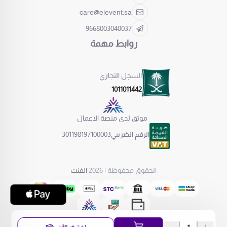
care@elevent.sa
9668003040037
روابط مهمة
السجل التجاري
1011011442
موثق لدى منصة الاعمال
الرقم الضريبي
301198197100003
الحقوق محفوظة | 2026
الفنت