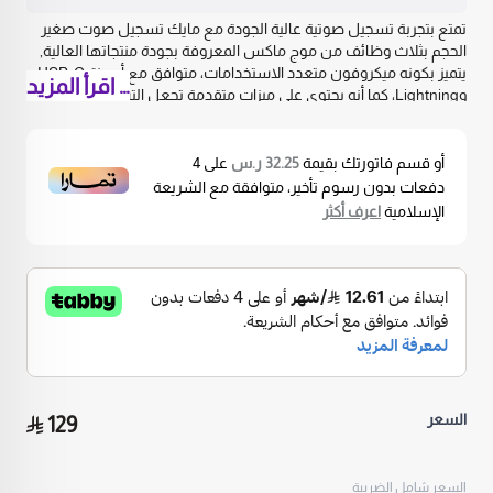
تمتع بتجربة تسجيل صوتية عالية الجودة مع مايك تسجيل صوت صغير
الحجم بثلاث وظائف من موج ماكس المعروفة بجودة منتجاتها العالية,
يتميز بكونه ميكروفون متعدد الاستخدامات، متوافق مع أجهزة USB-C
… اقرأ المزيد
وLightning، كما أنه يحتوي على ميزات متقدمة تجعل التسجيل أسهل
وأكثر دقة, احصل عليه الان واصنع محتواك وسجل صوتك بجودة عالية
وبكل أناقة.
أو قسم فاتورتك بقيمة
32.25 ر.س
على
4
مواصفات مايك تسجيل صوت صغير 3 في
دفعات بدون رسوم تأخير، متوافقة مع الشريعة
1:
الإسلامية
اعرف أكثر
المنتج: مايك تسجيل صوتي مناسب لصناع المحتوى.
العلامة التجارية: موج ماكس.
استقبال 360 درجة
USB-C/شحن
التردد: 2.4 جيجا هرتز
استجابة التردد: 20 هرتز - 20 كيلوهرتز
السعر
129
تردد أخذ العينات: 48 كيلو هرتز
نطاق الإرسال: يصل إلى 20 مترًا
السعر شامل الضريبة