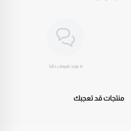
البطارية (علبة الشحن): 800 مللي أمبير
بطارية (الرسيفر): 220 مللي أمبير
نسبة الإشارة إلى الضوضاء: ≥75dB
الحساسية: -38 ديسيبل ± 3 ديسيبل
البطارية (جهاز الإرسال): 140 مللي أمبير
المسافة الفعالة: تصل إلى 60 مترًا
عمر البطارية: يدوم حتى 7 ساعات مع الشحنة الواحدة
ويدوم الشحن مع العلبة لمدة 21 ساعة
لا توجد تقييمات حاليا
وزن الجهاز: 63 غرام
التصنيف:
الساعات والمنتجات الذكية
.
مميزات مايك تسجيل صوت صغير 3 في 1:
يتميز المايك بأنه سهل الاستخدام حيث يسهل توصيله
منتجات قد تعجبك
تلقائياً بالأجهزة الاخرى (يتيح التوصيل والتشغيل دون الحاجة إلى
إعدادات معقدة).
يتميز بحجم صغير يسهل حمله معك في اي مكان وايضًا
يمكن وضعه تحت ياقة القميص حتى لا يظهر.